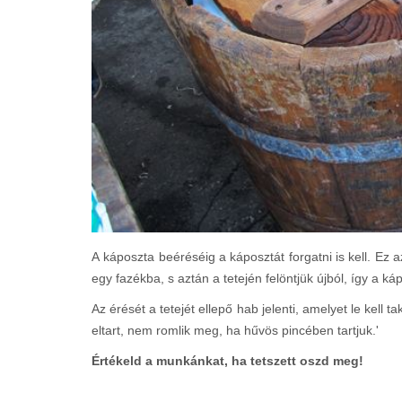
A káposzta beéréséig a káposztát forgatni is kell. Ez a
egy fazékba, s aztán a tetején felöntjük újból, így a k
Az érését a tetejét ellepő hab jelenti, amelyet le kell 
eltart, nem romlik meg, ha hűvös pincében tartjuk.'
Értékeld a munkánkat, ha tetszett oszd meg!