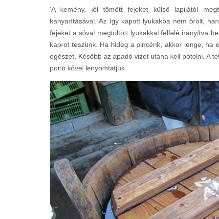
'A kemény, jól tömött fejeket külső lapijától me
kanyarításával. Az így kapott lyukakba nem őrölt, ha
fejeket a sóval megtöltött lyukakkal felfelé irányítv
kaprot teszünk. Ha hideg a pincénk, akkor lenge, ha el
egészet. Később az apadó vizet utána kell pótolni. A t
porló kővel lenyomtatjuk.