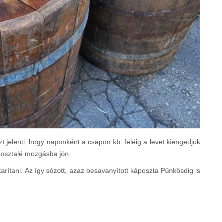
zt jelenti, hogy naponként a csapon kb. feléig a levet kiengedjük
áposztalé mozgásba jön.
takarítani. Az így sózott, azaz besavanyított káposzta Pünkösdig is