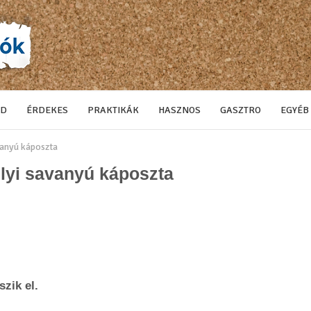
ÓD
ÉRDEKES
PRAKTIKÁK
HASZNOS
GASZTRO
EGYÉB
avanyú káposzta
élyi savanyú káposzta
szik el.