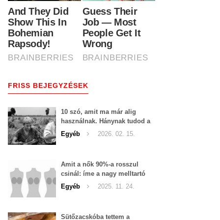
FRISS BEJEGYZÉSEK
10 szó, amit ma már alig
használnak. Hánynak tudod a
jelentését?
Egyéb
2026. 02. 15.
Amit a nők 90%-a rosszul
csinál: íme a nagy melltartó
táblázat, ennyi valójában a
Egyéb
2025. 11. 24.
mellbőséged!
Sütőzacskóba tettem a