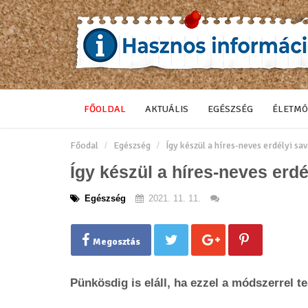
FŐOLDAL
AKTUÁLIS
EGÉSZSÉG
ÉLETM
Főodal
Egészség
Így készül a híres-neves erdélyi s
Így készül a híres-neves erd
Egészség
2021. 11. 11.
Megosztás
Pünkösdig is eláll, ha ezzel a módszerrel te