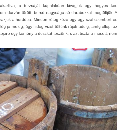
gtakarítva, a torzsáját kúpalakúan kivágjuk egy hegyes kés
nem durván törött, borsó nagyságú só darabokkal megtöltjük. A
a berakjuk a hordóba. Minden réteg közé egy-egy szál csombort és
ég jó meleg, úgy hideg vizet töltünk rájuk addig, amíg ellepi az
etejére egy keményfa deszkát teszünk, s azt tisztára mosott, nem