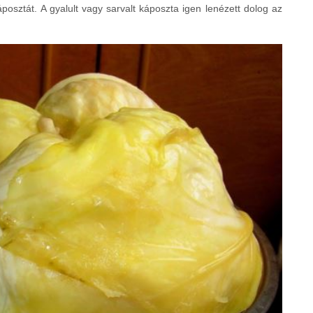
posztát. A gyalult vagy sarvalt káposzta igen lenézett dolog az