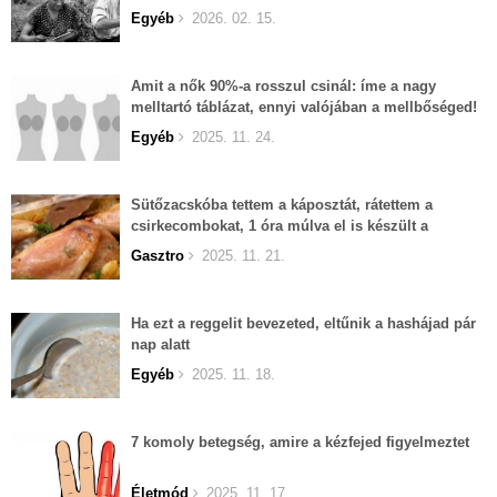
Egyéb
2026. 02. 15.
Amit a nők 90%-a rosszul csinál: íme a nagy
melltartó táblázat, ennyi valójában a mellbőséged!
Egyéb
2025. 11. 24.
Sütőzacskóba tettem a káposztát, rátettem a
csirkecombokat, 1 óra múlva el is készült a
fenséges vacsora!
Gasztro
2025. 11. 21.
Ha ezt a reggelit bevezeted, eltűnik a hashájad pár
nap alatt
Egyéb
2025. 11. 18.
7 komoly betegség, amire a kézfejed figyelmeztet
Életmód
2025. 11. 17.