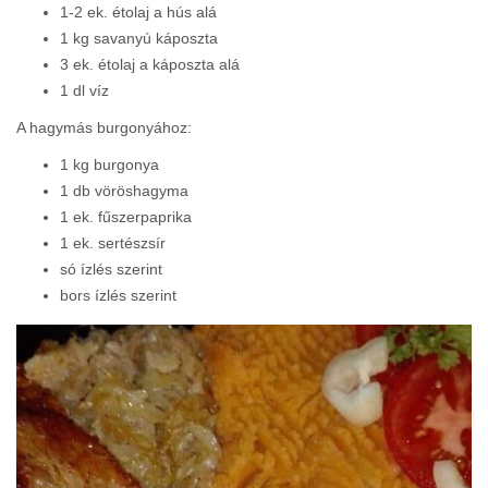
1-2 ek. étolaj a hús alá
1 kg savanyú káposzta
3 ek. étolaj a káposzta alá
1 dl víz
A hagymás burgonyához:
1 kg burgonya
1 db vöröshagyma
1 ek. fűszerpaprika
1 ek. sertészsír
só ízlés szerint
bors ízlés szerint