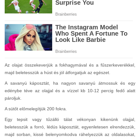
Az olajat összekeverjük a fokhagymával és a fűszerkeverékkel,
majd beletesszük a húst és jól átforgatjuk az egészet.
A savanyú káposztát, ha nagyon savanyú átmossuk és egy
edénybe téve az olajjal és a vízzel kb 10-12 percig fedő alatt
pároljuk.
A sütőt előmelegítjük 200 fokra.
Egy tepsit vagy tűzálló tálat vékonyan kikenünk olajjal,
beletesszük a forró, lédús káposztát, egyenletesen elrendezzük,
majd sorban, kissé belenyomkodva ráhelyezzük az oldalasokat,