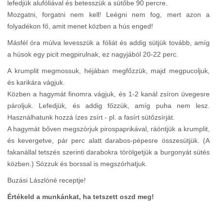
lefedjük alufóliával és betesszük a sütőbe 90 percre.
Mozgatni, forgatni nem kell! Leégni nem fog, mert azon a
folyadékon fő, amit menet közben a hús enged!
Másfél óra múlva levesszük a fóliát és addig sütjük tovább, amíg
a húsok egy picit megpirulnak, ez nagyjából 20-22 perc.
A krumplit megmossuk, héjában megfőzzük, majd megpucoljuk,
és karikára vágjuk.
Közben a hagymát finomra vágjuk, és 1-2 kanál zsíron üvegesre
pároljuk. Lefedjük, és addig főzzük, amíg puha nem lesz.
Használhatunk hozzá ízes zsírt - pl. a fasírt sütőzsírját.
A hagymát bőven megszórjuk pirospaprikával, ráöntjük a krumplit,
és kevergetve, pár perc alatt darabos-pépesre összesütjük. (A
fakanállal tetszés szerinti darabokra törölgetjük a burgonyát sütés
közben.) Sózzuk és borssal is megszórhatjuk.
Buzási Lászlóné receptje!
Értékeld a munkánkat, ha tetszett oszd meg!