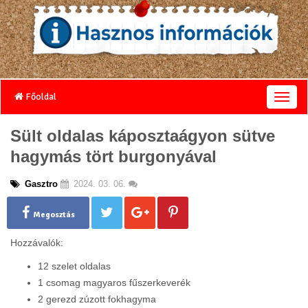
Főoldal
T
o
g
Sült oldalas káposztaágyon sütve
g
hagymás tört burgonyával
l
e
n
Gasztro
2024. 03. 06.
a
v
Megosztás
i
g
Hozzávalók:
a
t
12 szelet oldalas
i
1 csomag magyaros fűszerkeverék
o
2 gerezd zúzott fokhagyma
n