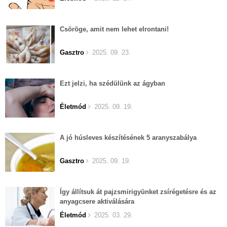
Csöröge, amit nem lehet elrontani!
Gasztro
2025. 09. 23.
Ezt jelzi, ha szédülünk az ágyban
Életmód
2025. 09. 19.
A jó húsleves készítésének 5 aranyszabálya
Gasztro
2025. 09. 19.
Így állítsuk át pajzsmirigyünket zsírégetésre és az
anyagcsere aktiválására
Életmód
2025. 03. 29.