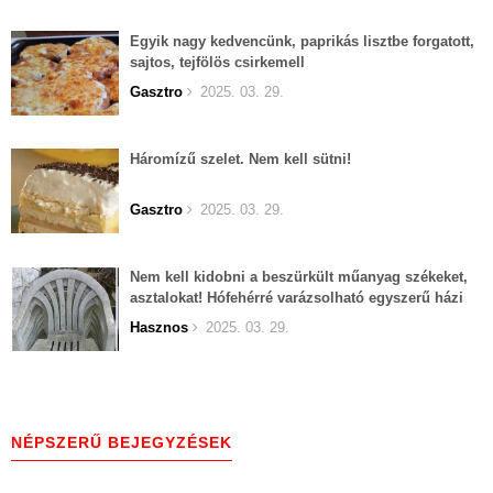
Egyik nagy kedvencünk, paprikás lisztbe forgatott,
sajtos, tejfölös csirkemell
Gasztro
2025. 03. 29.
Háromízű szelet. Nem kell sütni!
Gasztro
2025. 03. 29.
Nem kell kidobni a beszürkült műanyag székeket,
asztalokat! Hófehérré varázsolható egyszerű házi
módszerekkel!
Hasznos
2025. 03. 29.
NÉPSZERŰ BEJEGYZÉSEK